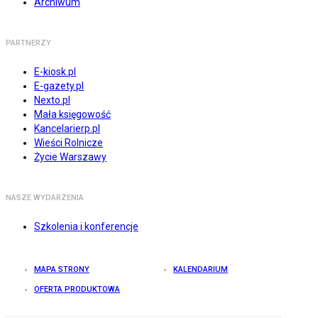
Archiwum
PARTNERZY
E-kiosk.pl
E-gazety.pl
Nexto.pl
Mała księgowość
Kancelarierp.pl
Wieści Rolnicze
Życie Warszawy
NASZE WYDARZENIA
Szkolenia i konferencje
MAPA STRONY
KALENDARIUM
OFERTA PRODUKTOWA