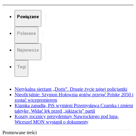
Powiązane
Polecane
Najnowsze
Tagi
Nietykalna sierżant „Doris”. Drugie życie tajnej policjantki
Nieoficjalnie: Szymon Hołownia gotów przejąć Polskę 2050 i
zostać wicepremierem
Klamka zapadła, PiS wymieni Przemysława Czarnka i zmieni
taktykę. Widać lęk przed „jakizacją” partii
Koszty rocznicy prezydentury Nawrockiego pod lupą.
Wiceszef MON wystąpił o dokumenty
Promowane treści