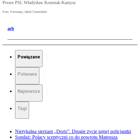
Prezes PSL Władysław Kosiniak-Kamysz
Foto: Fotorzepa, Jakub Czermiński
arb
Powiązane
Polecane
Najnowsze
Tagi
Nietykalna sierżant „Doris”. Drugie życie tajnej policjantki
Sondaż: Polacy sceptyczni co do powrotu Mateusza