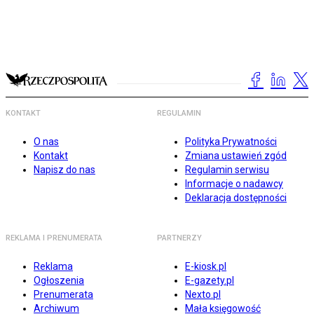
KONTAKT
REGULAMIN
O nas
Polityka Prywatności
Kontakt
Zmiana ustawień zgód
Napisz do nas
Regulamin serwisu
Informacje o nadawcy
Deklaracja dostępności
REKLAMA I PRENUMERATA
PARTNERZY
Reklama
E-kiosk.pl
Ogłoszenia
E-gazety.pl
Prenumerata
Nexto.pl
Archiwum
Mała księgowość