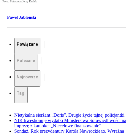
Foto: Fotorzepa/Jerzy Dudek
Paweł Jabłoński
Powiązane
Polecane
Najnowsze
Tagi
Nietykalna sierżant „Doris”. Drugie życie tajnej policjantki
NIK kwestionuje wydatki Ministerstwa Sprawiedliwości na
imprezę z karaoke: „Niecelowe finansowanie”
Sondaż. Rok prezydentury Karola Nawrockiego. Wyraźna