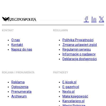
KONTAKT
REGULAMIN
O nas
Polityka Prywatności
Kontakt
Zmiana ustawień zgód
Napisz do nas
Regulamin serwisu
Informacje o nadawcy
Deklaracja dostępności
REKLAMA I PRENUMERATA
PARTNERZY
Reklama
E-kiosk.pl
Ogłoszenia
E-gazety.pl
Prenumerata
Nexto.pl
Archiwum
Mała księgowość
Kancelarierp.pl
Wieści Rolnicze