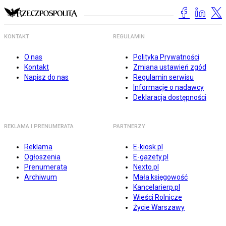
KONTAKT
REGULAMIN
O nas
Polityka Prywatności
Kontakt
Zmiana ustawień zgód
Napisz do nas
Regulamin serwisu
Informacje o nadawcy
Deklaracja dostępności
REKLAMA I PRENUMERATA
PARTNERZY
Reklama
E-kiosk.pl
Ogłoszenia
E-gazety.pl
Prenumerata
Nexto.pl
Archiwum
Mała księgowość
Kancelarierp.pl
Wieści Rolnicze
Życie Warszawy