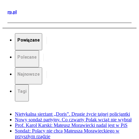
rp.pl
Powiązane
Polecane
Najnowsze
Tagi
Nietykalna sierżant „Doris”. Drugie życie tajnej policjantki
Nowy sondaż partyjny. Co czwarty Polak wciąż nie wybrał
Prof. Karol Karski: Mateusz Morawiecki nadal jest w PiS
Sondaż: Polacy nie chcą Mateusza Morawieckiego w
przyszłym rządzie