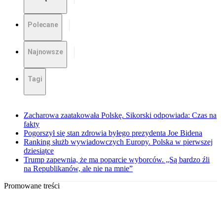
Polecane
Najnowsze
Tagi
Zacharowa zaatakowała Polskę. Sikorski odpowiada: Czas na
fakty
Pogorszył się stan zdrowia byłego prezydenta Joe Bidena
Ranking służb wywiadowczych Europy. Polska w pierwszej
dziesiątce
Trump zapewnia, że ma poparcie wyborców. „Są bardzo źli
na Republikanów, ale nie na mnie”
Promowane treści