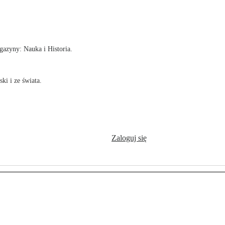
!
azyny: Nauka i Historia.
ki i ze świata.
Zaloguj się