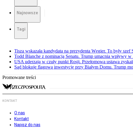
Najnowsze
Tagi
Tisza wskazała kandydata na prezydenta Węgier. To były sze
Todd Blanche z nominacją Senatu. Trump umacnia wpływy w 
USA uderzają w czuły punkt Rosji. Przełomowa ustawa zyskała 
Sąd blokuje flagową inwestycję przy Białym Domu. Trump mo
Promowane treści
KONTAKT
O nas
Kontakt
Napisz do nas