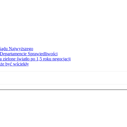
f Sądu Najwyższego
Departamencie Sprawiedliwości
zielone światło po 1,5 roku negocjacji
że być wściekły