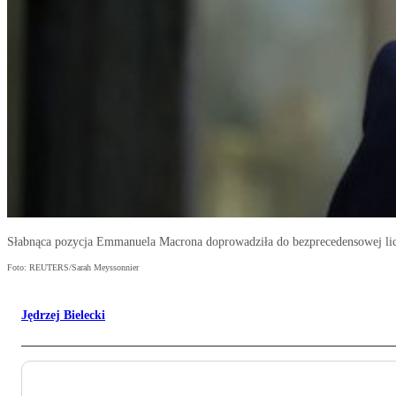
Słabnąca pozycja Emmanuela Macrona doprowadziła do bezprecedensowej li
Foto: REUTERS/Sarah Meyssonnier
Jędrzej Bielecki