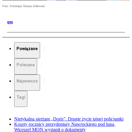
Foto: Fotorzepa/ Tomasz Jodłowski
qm
Powiązane
Polecane
Najnowsze
Tagi
Nietykalna sierżant „Doris”. Drugie życie tajnej policjantki
Koszty rocznicy prezydentury Nawrockiego pod lupą.
Wiceszef MON wystąpił o dokumenty