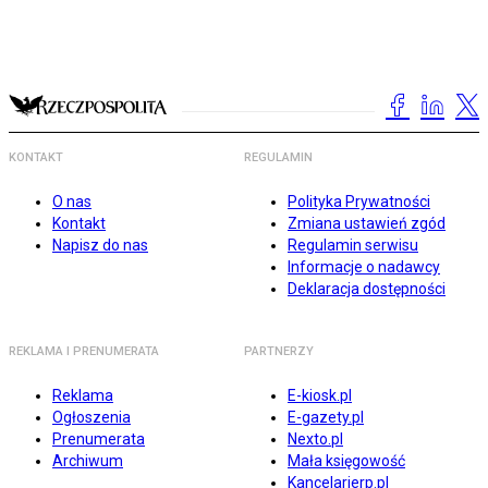
KONTAKT
REGULAMIN
O nas
Polityka Prywatności
Kontakt
Zmiana ustawień zgód
Napisz do nas
Regulamin serwisu
Informacje o nadawcy
Deklaracja dostępności
REKLAMA I PRENUMERATA
PARTNERZY
Reklama
E-kiosk.pl
Ogłoszenia
E-gazety.pl
Prenumerata
Nexto.pl
Archiwum
Mała księgowość
Kancelarierp.pl