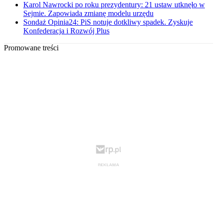
Karol Nawrocki po roku prezydentury: 21 ustaw utknęło w
Sejmie. Zapowiada zmianę modelu urzędu
Sondaż Opinia24: PiS notuje dotkliwy spadek. Zyskuje
Konfederacja i Rozwój Plus
Promowane treści