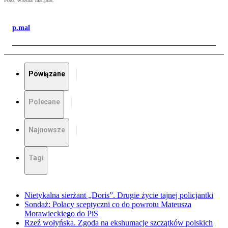
Foto: Wiosna/ mat.pras.
p.mal
Powiązane
Polecane
Najnowsze
Tagi
Nietykalna sierżant „Doris”. Drugie życie tajnej policjantki
Sondaż: Polacy sceptyczni co do powrotu Mateusza
Morawieckiego do PiS
Rzeź wołyńska. Zgoda na ekshumacje szczątków polskich