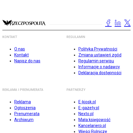
KONTAKT
REGULAMIN
O nas
Polityka Prywatności
Kontakt
Zmiana ustawień zgód
Napisz do nas
Regulamin serwisu
Informacje o nadawcy
Deklaracja dostępności
REKLAMA I PRENUMERATA
PARTNERZY
Reklama
E-kiosk.pl
Ogłoszenia
E-gazety.pl
Prenumerata
Nexto.pl
Archiwum
Mała księgowość
Kancelarierp.pl
Wieści Rolnicze