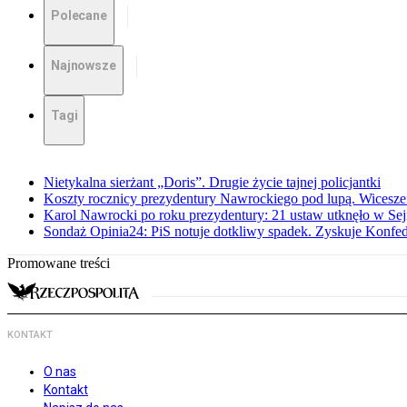
Polecane
Najnowsze
Tagi
Nietykalna sierżant „Doris”. Drugie życie tajnej policjantki
Koszty rocznicy prezydentury Nawrockiego pod lupą. Wices
Karol Nawrocki po roku prezydentury: 21 ustaw utknęło w Se
Sondaż Opinia24: PiS notuje dotkliwy spadek. Zyskuje Konfed
Promowane treści
KONTAKT
O nas
Kontakt