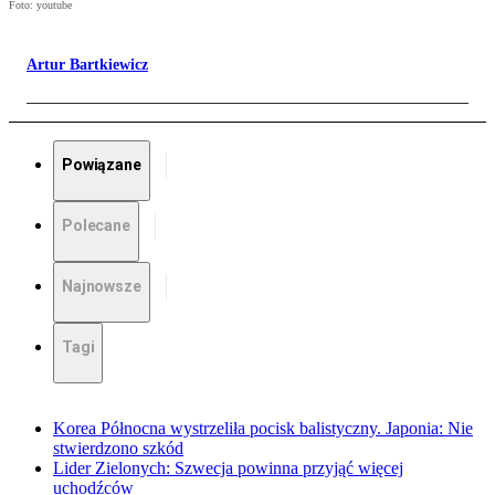
Foto: youtube
Artur Bartkiewicz
Powiązane
Polecane
Najnowsze
Tagi
Korea Północna wystrzeliła pocisk balistyczny. Japonia: Nie
stwierdzono szkód
Lider Zielonych: Szwecja powinna przyjąć więcej
uchodźców