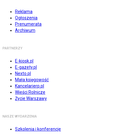
Reklama
Ogłoszenia
Prenumerata
Archiwum
PARTNERZY
E-kiosk.pl
E-gazety.pl
Nexto.pl
Mała księgowość
Kancelarierp.pl
Wieści Rolnicze
Życie Warszawy
NASZE WYDARZENIA
Szkolenia i konferencje