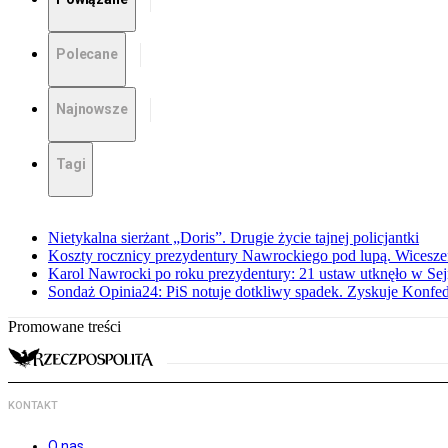
Polecane
Najnowsze
Tagi
Nietykalna sierżant „Doris”. Drugie życie tajnej policjantki
Koszty rocznicy prezydentury Nawrockiego pod lupą. Wices
Karol Nawrocki po roku prezydentury: 21 ustaw utknęło w Se
Sondaż Opinia24: PiS notuje dotkliwy spadek. Zyskuje Konfed
Promowane treści
KONTAKT
O nas