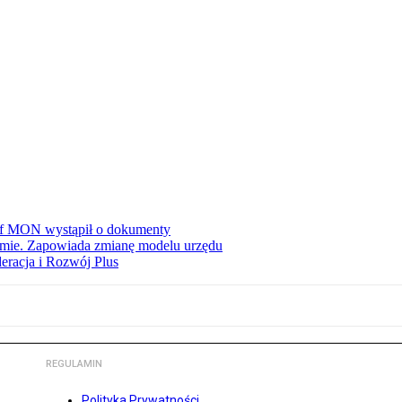
zef MON wystąpił o dokumenty
jmie. Zapowiada zmianę modelu urzędu
eracja i Rozwój Plus
REGULAMIN
Polityka Prywatności