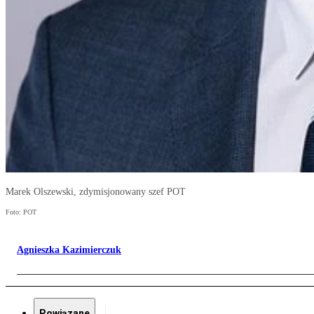
Marek Olszewski, zdymisjonowany szef POT
Foto: POT
Agnieszka Kazimierczuk
Powiązane