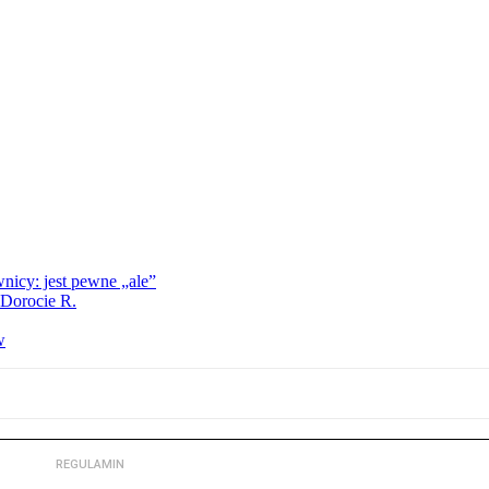
nicy: jest pewne „ale”
 Dorocie R.
w
REGULAMIN