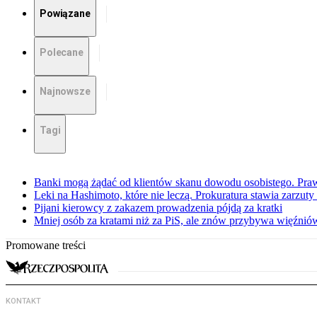
Powiązane
Polecane
Najnowsze
Tagi
Banki mogą żądać od klientów skanu dowodu osobistego. Praw
Leki na Hashimoto, które nie leczą. Prokuratura stawia zarzuty
Pijani kierowcy z zakazem prowadzenia pójdą za kratki
Mniej osób za kratami niż za PiS, ale znów przybywa więźnió
Promowane treści
KONTAKT