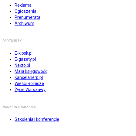
Reklama
Ogłoszenia
Prenumerata
Archiwum
PARTNERZY
E-kiosk.pl
E-gazety.pl
Nexto.pl
Mała księgowość
Kancelarierp.pl
Wieści Rolnicze
Życie Warszawy
NASZE WYDARZENIA
Szkolenia i konferencje