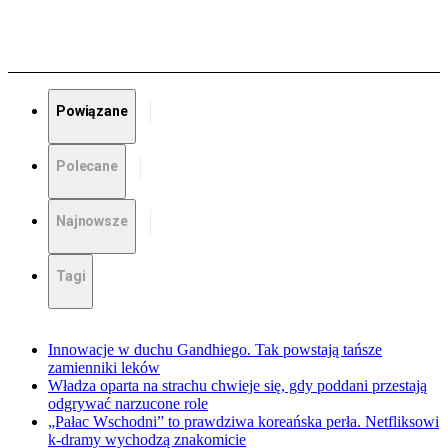
Powiązane
Polecane
Najnowsze
Tagi
Innowacje w duchu Gandhiego. Tak powstają tańsze
zamienniki leków
Władza oparta na strachu chwieje się, gdy poddani przestają
odgrywać narzucone role
„Pałac Wschodni” to prawdziwa koreańska perła. Netfliksowi
k-dramy wychodzą znakomicie