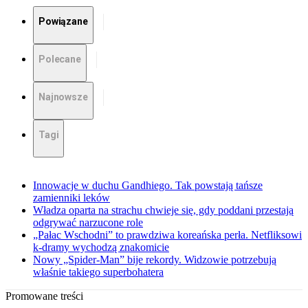
Powiązane
Polecane
Najnowsze
Tagi
Innowacje w duchu Gandhiego. Tak powstają tańsze
zamienniki leków
Władza oparta na strachu chwieje się, gdy poddani przestają
odgrywać narzucone role
„Pałac Wschodni” to prawdziwa koreańska perła. Netfliksowi
k-dramy wychodzą znakomicie
Nowy „Spider-Man” bije rekordy. Widzowie potrzebują
właśnie takiego superbohatera
Promowane treści