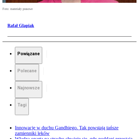
Foto: materiały prasowe
Rafał Glapiak
Powiązane
Polecane
Najnowsze
Tagi
Innowacje w duchu Gandhiego. Tak powstają tańsze
zamienniki leków
Władza oparta na strachu chwieje się, gdy poddani przestają