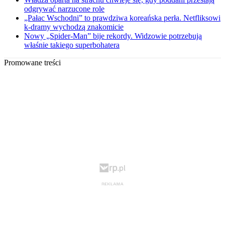
odgrywać narzucone role
„Pałac Wschodni” to prawdziwa koreańska perła. Netfliksowi
k-dramy wychodzą znakomicie
Nowy „Spider-Man” bije rekordy. Widzowie potrzebują
właśnie takiego superbohatera
Promowane treści