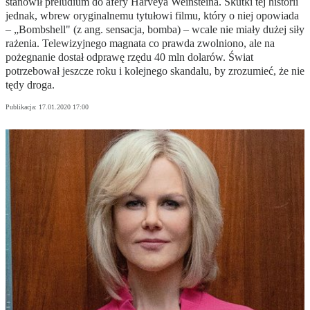
stanowił preludium do afery Harveya Weinsteina. Skutki tej historii
jednak, wbrew oryginalnemu tytułowi filmu, który o niej opowiada
– „Bombshell" (z ang. sensacja, bomba) – wcale nie miały dużej siły
rażenia. Telewizyjnego magnata co prawda zwolniono, ale na
pożegnanie dostał odprawę rzędu 40 mln dolarów. Świat
potrzebował jeszcze roku i kolejnego skandalu, by zrozumieć, że nie
tędy droga.
Publikacja:
17.01.2020 17:00