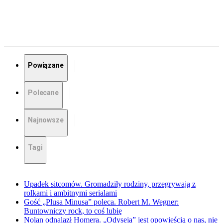
Powiązane
Polecane
Najnowsze
Tagi
Upadek sitcomów. Gromadziły rodziny, przegrywają z
rolkami i ambitnymi serialami
Gość „Plusa Minusa” poleca. Robert M. Wegner:
Buntowniczy rock, to coś lubię
Nolan odnalazł Homera. „Odyseja” jest opowieścią o nas, nie