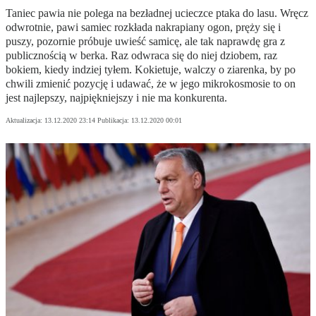
Taniec pawia nie polega na bezładnej ucieczce ptaka do lasu. Wręcz
odwrotnie, pawi samiec rozkłada nakrapiany ogon, pręży się i
puszy, pozornie próbuje uwieść samicę, ale tak naprawdę gra z
publicznością w berka. Raz odwraca się do niej dziobem, raz
bokiem, kiedy indziej tyłem. Kokietuje, walczy o ziarenka, by po
chwili zmienić pozycję i udawać, że w jego mikrokosmosie to on
jest najlepszy, najpiękniejszy i nie ma konkurenta.
Aktualizacja:
13.12.2020 23:14
Publikacja:
13.12.2020 00:01