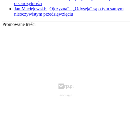
o starożytności
Jan Maciejewski: „Ojczyzna” i „Odyseja” są o tym samym
nieoczywistym przedsięwzięciu
Promowane treści