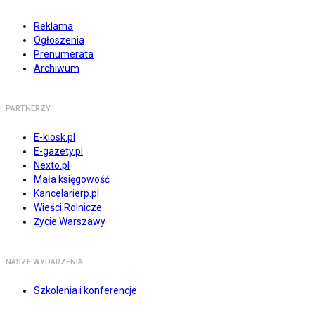
Reklama
Ogłoszenia
Prenumerata
Archiwum
PARTNERZY
E-kiosk.pl
E-gazety.pl
Nexto.pl
Mała księgowość
Kancelarierp.pl
Wieści Rolnicze
Życie Warszawy
NASZE WYDARZENIA
Szkolenia i konferencje