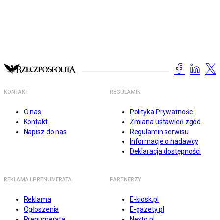
KONTAKT
REGULAMIN
O nas
Polityka Prywatności
Kontakt
Zmiana ustawień zgód
Napisz do nas
Regulamin serwisu
Informacje o nadawcy
Deklaracja dostępności
REKLAMA I PRENUMERATA
PARTNERZY
Reklama
E-kiosk.pl
Ogłoszenia
E-gazety.pl
Prenumerata
Nexto.pl