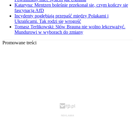
Kataryna: Mentzen boleśnie przekonał się, czym kończy się
fascynacja AfD
Incydenty pogłębiają przepaść między Polakami i
Ukraińcami. Tak rodzi się wrogość
Tomasz Terlikowski: Słów Brauna nie wolno lekceważyć.
Mundurowi w wyborach do zmiany
Promowane treści