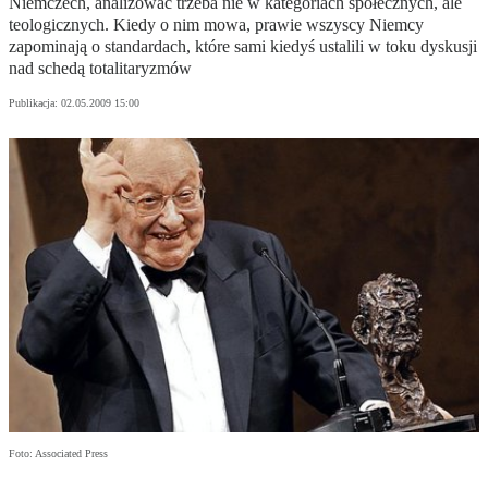
Niemczech, analizować trzeba nie w kategoriach społecznych, ale
teologicznych. Kiedy o nim mowa, prawie wszyscy Niemcy
zapominają o standardach, które sami kiedyś ustalili w toku dyskusji
nad schedą totalitaryzmów
Publikacja:
02.05.2009 15:00
Foto: Associated Press