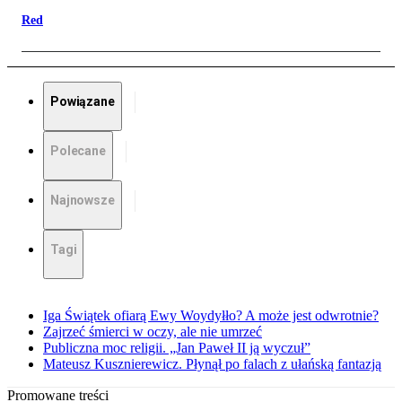
Red
Powiązane
Polecane
Najnowsze
Tagi
Iga Świątek ofiarą Ewy Woydyłło? A może jest odwrotnie?
Zajrzeć śmierci w oczy, ale nie umrzeć
Publiczna moc religii. „Jan Paweł II ją wyczuł”
Mateusz Kusznierewicz. Płynął po falach z ułańską fantazją
Promowane treści