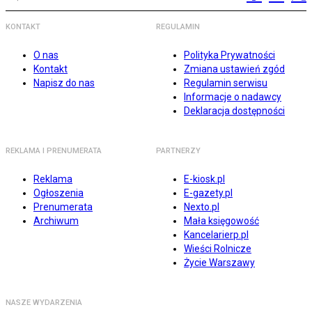
KONTAKT
REGULAMIN
O nas
Polityka Prywatności
Kontakt
Zmiana ustawień zgód
Napisz do nas
Regulamin serwisu
Informacje o nadawcy
Deklaracja dostępności
REKLAMA I PRENUMERATA
PARTNERZY
Reklama
E-kiosk.pl
Ogłoszenia
E-gazety.pl
Prenumerata
Nexto.pl
Archiwum
Mała księgowość
Kancelarierp.pl
Wieści Rolnicze
Życie Warszawy
NASZE WYDARZENIA