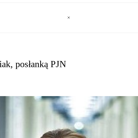
iak, posłanką PJN