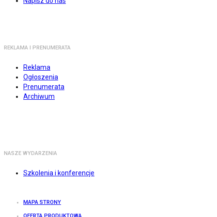
Napisz do nas
REKLAMA I PRENUMERATA
Reklama
Ogłoszenia
Prenumerata
Archiwum
NASZE WYDARZENIA
Szkolenia i konferencje
MAPA STRONY
OFERTA PRODUKTOWA