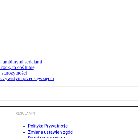
i ambitnymi serialami
ock, to coś lubię
 starożytności
oczywistym przedsięwzięciu
REGULAMIN
Polityka Prywatności
Zmiana ustawień zgód