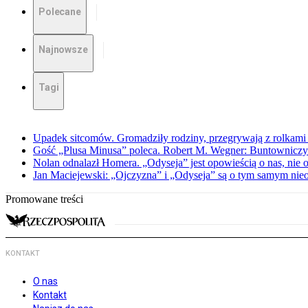
Polecane
Najnowsze
Tagi
Upadek sitcomów. Gromadziły rodziny, przegrywają z rolkami 
Gość „Plusa Minusa” poleca. Robert M. Wegner: Buntowniczy r
Nolan odnalazł Homera. „Odyseja” jest opowieścią o nas, nie o
Jan Maciejewski: „Ojczyzna” i „Odyseja” są o tym samym nie
Promowane treści
KONTAKT
O nas
Kontakt