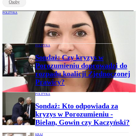
Osoby
POLITYKA
Rzeczniczka Porozumienia:
Wiceministrowie będą odwołani
POLITYKA
Sondaż: Czy kryzys w
Porozumieniu doprowadzi do
rozpadu koalicji Zjednoczonej
Prawicy?
POLITYKA
Sondaż: Kto odpowiada za
kryzys w Porozumieniu -
Bielan, Gowin czy Kaczyński?
KRAJ