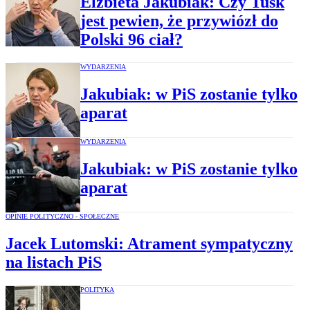
Elżbieta Jakubiak: Czy Tusk
jest pewien, że przywiózł do
Polski 96 ciał?
WYDARZENIA
Jakubiak: w PiS zostanie tylko
aparat
WYDARZENIA
Jakubiak: w PiS zostanie tylko
aparat
OPINIE POLITYCZNO - SPOŁECZNE
Jacek Lutomski: Atrament sympatyczny
na listach PiS
POLITYKA