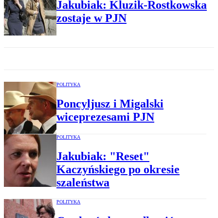
Jakubiak: Kluzik-Rostkowska
zostaje w PJN
POLITYKA
Poncyljusz i Migalski
wiceprezesami PJN
POLITYKA
Jakubiak: "Reset"
Kaczyńskiego po okresie
szaleństwa
POLITYKA