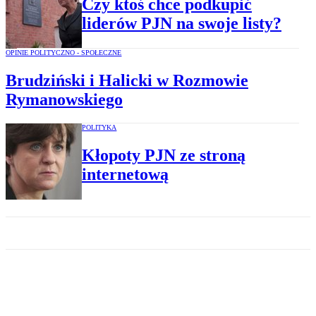
Czy ktoś chce podkupić
liderów PJN na swoje listy?
OPINIE POLITYCZNO - SPOŁECZNE
Brudziński i Halicki w Rozmowie
Rymanowskiego
POLITYKA
Kłopoty PJN ze stroną
internetową
KOMENTARZE
Elżbieta Jakubiak jako naród,