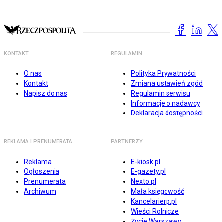
KONTAKT
REGULAMIN
O nas
Polityka Prywatności
Kontakt
Zmiana ustawień zgód
Napisz do nas
Regulamin serwisu
Informacje o nadawcy
Deklaracja dostępności
REKLAMA I PRENUMERATA
PARTNERZY
Reklama
E-kiosk.pl
Ogłoszenia
E-gazety.pl
Prenumerata
Nexto.pl
Archiwum
Mała księgowość
Kancelarierp.pl
Wieści Rolnicze
Życie Warszawy