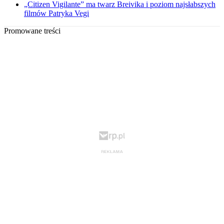
„Citizen Vigilante” ma twarz Breivika i poziom najsłabszych
filmów Patryka Vegi
Promowane treści