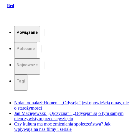
Red
Powiązane
Polecane
Najnowsze
Tagi
Nolan odnalazł Homera. „Odyseja” jest opowieścią o nas, nie
o starożytności
Jan Maciejewski: „Ojczyzna” i „Odyseja” są o tym samym
nieoczywistym przedsięwzięciu
Czy kultura ma moc zmieniania społeczeństwa? Jak
wpływają na nas filmy i seriale