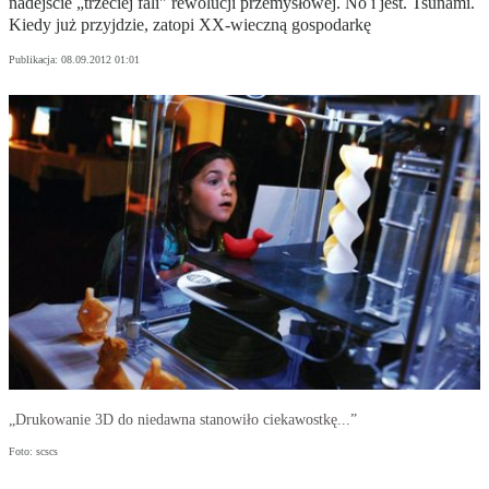
nadejście „trzeciej fali" rewolucji przemysłowej. No i jest. Tsunami.
Kiedy już przyjdzie, zatopi XX-wieczną gospodarkę
Publikacja:
08.09.2012 01:01
„Drukowanie 3D do niedawna stanowiło ciekawostkę...”
Foto: scscs