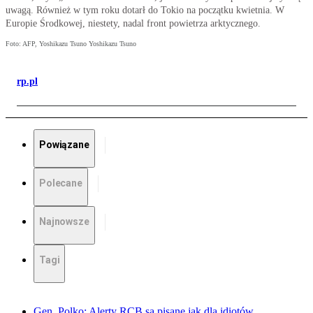
uwagą. Również w tym roku dotarł do Tokio na początku kwietnia. W
Europie Środkowej, niestety, nadal front powietrza arktycznego.
Foto: AFP, Yoshikazu Tsuno Yoshikazu Tsuno
rp.pl
Powiązane
Polecane
Najnowsze
Tagi
Gen. Polko: Alerty RCB są pisane jak dla idiotów.