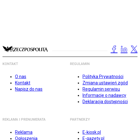
KONTAKT
REGULAMIN
O nas
Polityka Prywatności
Kontakt
Zmiana ustawień zgód
Napisz do nas
Regulamin serwisu
Informacje o nadawcy
Deklaracja dostępności
REKLAMA I PRENUMERATA
PARTNERZY
Reklama
E-kiosk.pl
Ogłoszenia
E-gazety.pl