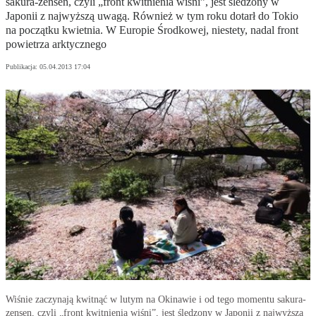
sakura-zensen, czyli „front kwitnienia wiśni”, jest śledzony w
Japonii z najwyższą uwagą. Również w tym roku dotarł do Tokio
na początku kwietnia. W Europie Środkowej, niestety, nadal front
powietrza arktycznego
Publikacja:
05.04.2013 17:04
Wiśnie zaczynają kwitnąć w lutym na Okinawie i od tego momentu sakura-
zensen, czyli „front kwitnienia wiśni”, jest śledzony w Japonii z najwyższą