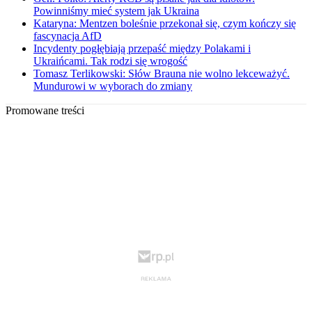
Powinniśmy mieć system jak Ukraina
Kataryna: Mentzen boleśnie przekonał się, czym kończy się
fascynacja AfD
Incydenty pogłębiają przepaść między Polakami i
Ukraińcami. Tak rodzi się wrogość
Tomasz Terlikowski: Słów Brauna nie wolno lekceważyć.
Mundurowi w wyborach do zmiany
Promowane treści