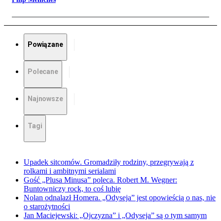
Powiązane
Polecane
Najnowsze
Tagi
Upadek sitcomów. Gromadziły rodziny, przegrywają z
rolkami i ambitnymi serialami
Gość „Plusa Minusa” poleca. Robert M. Wegner:
Buntowniczy rock, to coś lubię
Nolan odnalazł Homera. „Odyseja” jest opowieścią o nas, nie
o starożytności
Jan Maciejewski: „Ojczyzna” i „Odyseja” są o tym samym