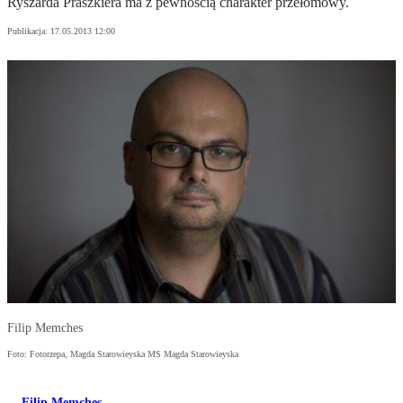
Ryszarda Praszkiera ma z pewnością charakter przełomowy.
Publikacja:
17.05.2013 12:00
Filip Memches
Foto: Fotorzepa, Magda Starowieyska MS Magda Starowieyska
Filip Memches