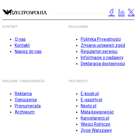
KONTAKT
REGULAMIN
O nas
Polityka Prywatności
Kontakt
Zmiana ustawień zgód
Napisz do nas
Regulamin serwisu
Informacje o nadawcy
Deklaracja dostępności
REKLAMA I PRENUMERATA
PARTNERZY
Reklama
E-kiosk.pl
Ogłoszenia
E-gazety.pl
Prenumerata
Nexto.pl
Archiwum
Mała księgowość
Kancelarierp.pl
Wieści Rolnicze
Życie Warszawy