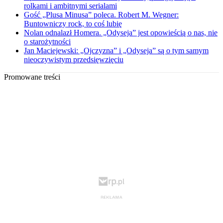
rolkami i ambitnymi serialami
Gość „Plusa Minusa” poleca. Robert M. Wegner:
Buntowniczy rock, to coś lubię
Nolan odnalazł Homera. „Odyseja” jest opowieścią o nas, nie
o starożytności
Jan Maciejewski: „Ojczyzna” i „Odyseja” są o tym samym
nieoczywistym przedsięwzięciu
Promowane treści