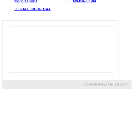
MAPA STRONY
KALENDARIUM
OFERTA PRODUKTOWA
© COPYRIGHT BY GREMI MEDIA SA