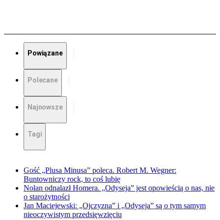
Powiązane
Polecane
Najnowsze
Tagi
Gość „Plusa Minusa” poleca. Robert M. Wegner:
Buntowniczy rock, to coś lubię
Nolan odnalazł Homera. „Odyseja” jest opowieścią o nas, nie
o starożytności
Jan Maciejewski: „Ojczyzna” i „Odyseja” są o tym samym
nieoczywistym przedsięwzięciu