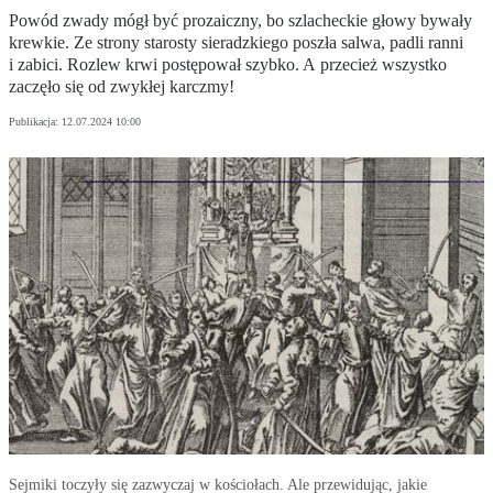
Powód zwady mógł być prozaiczny, bo szlacheckie głowy bywały
krewkie. Ze strony starosty sieradzkiego poszła salwa, padli ranni
i zabici. Rozlew krwi postępował szybko. A przecież wszystko
zaczęło się od zwykłej karczmy!
Publikacja:
12.07.2024 10:00
Sejmiki toczyły się zazwyczaj w kościołach. Ale przewidując, jakie