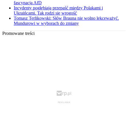
fascynacja AfD
Incydenty pogłębiają przepaść między Polakami i
Ukraińcami. Tak rodzi się wrogość
Tomasz Terlikowski: Słów Brauna nie wolno lekceważyć.
Mundurowi w wyborach do zmiany
Promowane treści