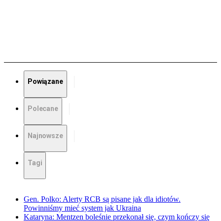
Powiązane
Polecane
Najnowsze
Tagi
Gen. Polko: Alerty RCB są pisane jak dla idiotów.
Powinniśmy mieć system jak Ukraina
Kataryna: Mentzen boleśnie przekonał się, czym kończy się