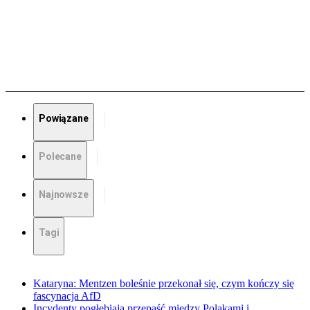
Powiązane
Polecane
Najnowsze
Tagi
Kataryna: Mentzen boleśnie przekonał się, czym kończy się
fascynacja AfD
Incydenty pogłębiają przepaść między Polakami i