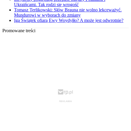
Ukraińcami. Tak rodzi się wrogość
Tomasz Terlikowski: Słów Brauna nie wolno lekceważyć.
Mundurowi w wyborach do zmiany
Iga Świątek ofiarą Ewy Woydyłło? A może jest odwrotnie?
Promowane treści