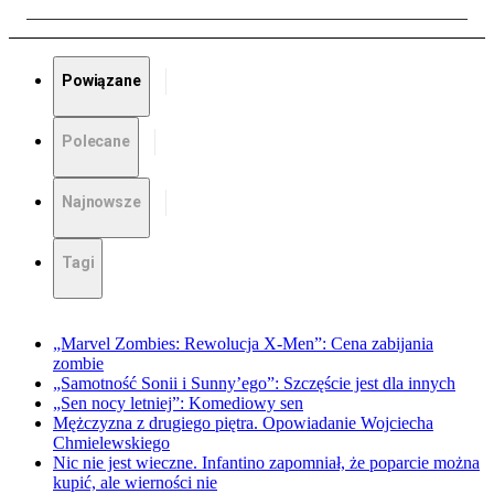
Powiązane
Polecane
Najnowsze
Tagi
„Marvel Zombies: Rewolucja X-Men”: Cena zabijania
zombie
„Samotność Sonii i Sunny’ego”: Szczęście jest dla innych
„Sen nocy letniej”: Komediowy sen
Mężczyzna z drugiego piętra. Opowiadanie Wojciecha
Chmielewskiego
Nic nie jest wieczne. Infantino zapomniał, że poparcie można
kupić, ale wierności nie