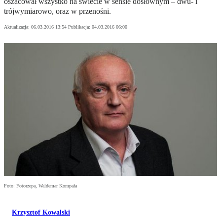
oszacował wszystko na świecie w sensie dosłownym – dwu- i
trójwymiarowo, oraz w przenośni.
Aktualizacja:
06.03.2016 13:54
Publikacja:
04.03.2016 06:00
Foto: Fotorzepa, Waldemar Kompała
Krzysztof Kowalski