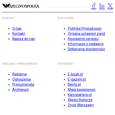
KONTAKT
REGULAMIN
O nas
Polityka Prywatności
Kontakt
Zmiana ustawień zgód
Napisz do nas
Regulamin serwisu
Informacje o nadawcy
Deklaracja dostępności
REKLAMA I PRENUMERATA
PARTNERZY
Reklama
E-kiosk.pl
Ogłoszenia
E-gazety.pl
Prenumerata
Nexto.pl
Archiwum
Mała księgowość
Kancelarierp.pl
Wieści Rolnicze
Życie Warszawy