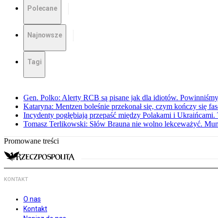
Polecane
Najnowsze
Tagi
Gen. Polko: Alerty RCB są pisane jak dla idiotów. Powinniśmy
Kataryna: Mentzen boleśnie przekonał się, czym kończy się fa
Incydenty pogłębiają przepaść między Polakami i Ukraińcami. 
Tomasz Terlikowski: Słów Brauna nie wolno lekceważyć. Mu
Promowane treści
KONTAKT
O nas
Kontakt