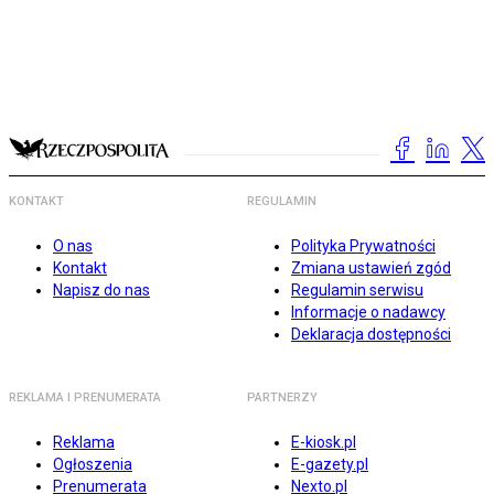
KONTAKT
REGULAMIN
O nas
Polityka Prywatności
Kontakt
Zmiana ustawień zgód
Napisz do nas
Regulamin serwisu
Informacje o nadawcy
Deklaracja dostępności
REKLAMA I PRENUMERATA
PARTNERZY
Reklama
E-kiosk.pl
Ogłoszenia
E-gazety.pl
Prenumerata
Nexto.pl