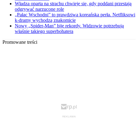
Władza oparta na strachu chwieje się, gdy poddani przestają
odgrywać narzucone role
„Pałac Wschodni” to prawdziwa koreańska perła. Netfliksowi
k-dramy wychodzą znakomicie
Nowy „Spider-Man” bije rekordy. Widzowie potrzebują
właśnie takiego superbohatera
Promowane treści