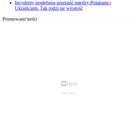
Incydenty pogłębiają przepaść między Polakami i
Ukraińcami. Tak rodzi się wrogość
Promowane treści