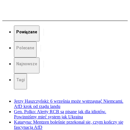
Powiązane
Polecane
Najnowsze
Tagi
Jerzy Haszczyński: 6 września może wstrząsnąć Niemcami.
AfD krok od rządu landu
Gen. Polko: Alerty RCB są pisane jak dla idiotów.
Powinniśmy mieć system jak Ukraina
Kataryna: Mentzen boleśnie przekonał się, czym kończy się
fascynacja AfD