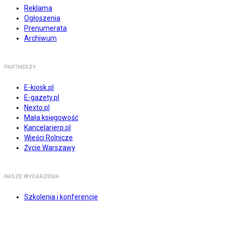
Reklama
Ogłoszenia
Prenumerata
Archiwum
PARTNERZY
E-kiosk.pl
E-gazety.pl
Nexto.pl
Mała księgowość
Kancelarierp.pl
Wieści Rolnicze
Życie Warszawy
NASZE WYDARZENIA
Szkolenia i konferencje