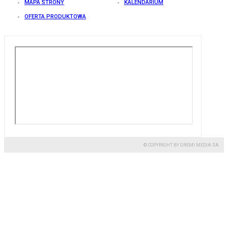
MAPA STRONY
KALENDARIUM
OFERTA PRODUKTOWA
© COPYRIGHT BY GREMI MEDIA SA