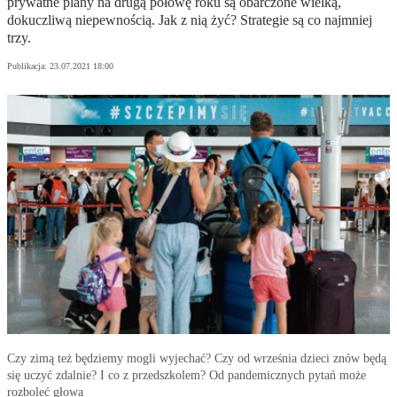
prywatne plany na drugą połowę roku są obarczone wielką,
dokuczliwą niepewnością. Jak z nią żyć? Strategie są co najmniej
trzy.
Publikacja:
23.07.2021 18:00
Czy zimą też będziemy mogli wyjechać? Czy od września dzieci znów będą
się uczyć zdalnie? I co z przedszkolem? Od pandemicznych pytań może
rozboleć głowa