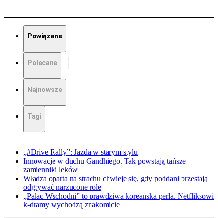
Powiązane
Polecane
Najnowsze
Tagi
„#Drive Rally”: Jazda w starym stylu
Innowacje w duchu Gandhiego. Tak powstają tańsze
zamienniki leków
Władza oparta na strachu chwieje się, gdy poddani przestają
odgrywać narzucone role
„Pałac Wschodni” to prawdziwa koreańska perła. Netfliksowi
k-dramy wychodzą znakomicie