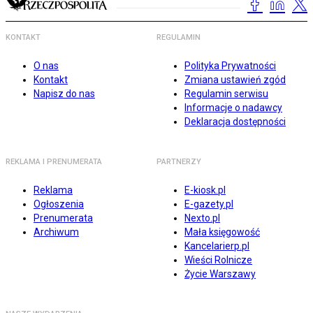
KONTAKT
REGULAMIN
O nas
Polityka Prywatności
Kontakt
Zmiana ustawień zgód
Napisz do nas
Regulamin serwisu
Informacje o nadawcy
Deklaracja dostępności
REKLAMA I PRENUMERATA
PARTNERZY
Reklama
E-kiosk.pl
Ogłoszenia
E-gazety.pl
Prenumerata
Nexto.pl
Archiwum
Mała księgowość
Kancelarierp.pl
Wieści Rolnicze
Życie Warszawy