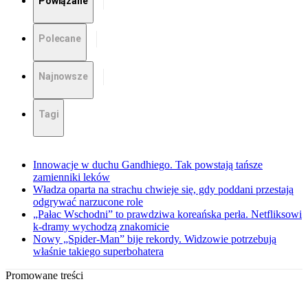
Powiązane
Polecane
Najnowsze
Tagi
Innowacje w duchu Gandhiego. Tak powstają tańsze
zamienniki leków
Władza oparta na strachu chwieje się, gdy poddani przestają
odgrywać narzucone role
„Pałac Wschodni” to prawdziwa koreańska perła. Netfliksowi
k-dramy wychodzą znakomicie
Nowy „Spider-Man” bije rekordy. Widzowie potrzebują
właśnie takiego superbohatera
Promowane treści