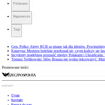
Polecane
Najnowsze
Tagi
Gen. Polko: Alerty RCB są pisane jak dla idiotów. Powinniśmy
Kataryna: Mentzen boleśnie przekonał się, czym kończy się fa
Incydenty pogłębiają przepaść między Polakami i Ukraińcami. 
Tomasz Terlikowski: Słów Brauna nie wolno lekceważyć. Mu
Promowane treści
KONTAKT
O nas
Kontakt
Napisz do nas