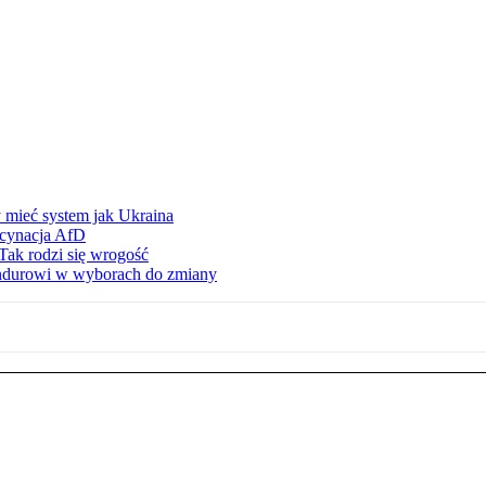
 mieć system jak Ukraina
scynacja AfD
Tak rodzi się wrogość
ndurowi w wyborach do zmiany