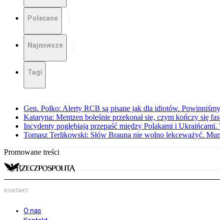
Polecane
Najnowsze
Tagi
Gen. Polko: Alerty RCB są pisane jak dla idiotów. Powinniśmy
Kataryna: Mentzen boleśnie przekonał się, czym kończy się fa
Incydenty pogłębiają przepaść między Polakami i Ukraińcami. 
Tomasz Terlikowski: Słów Brauna nie wolno lekceważyć. Mu
Promowane treści
KONTAKT
O nas