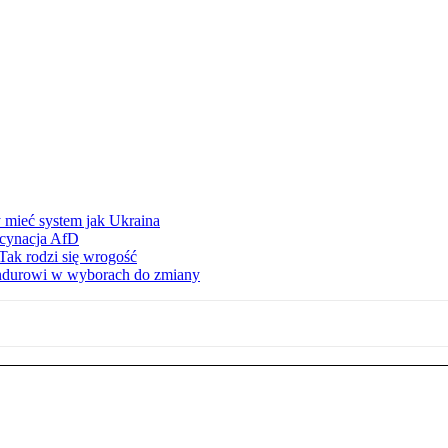
 mieć system jak Ukraina
scynacja AfD
Tak rodzi się wrogość
ndurowi w wyborach do zmiany