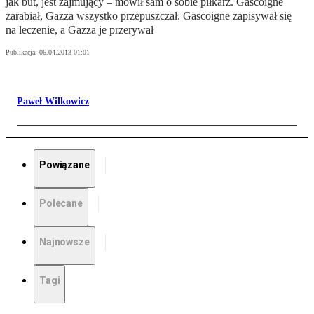
jak but, jest zajmujący – mówił sam o sobie piłkarz. Gascoigne
zarabiał, Gazza wszystko przepuszczał. Gascoigne zapisywał się
na leczenie, a Gazza je przerywał
Publikacja:
06.04.2013 01:01
Paweł Wilkowicz
Powiązane
Polecane
Najnowsze
Tagi