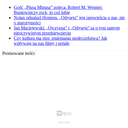
Gość „Plusa Minusa” poleca. Robert M. Wegner:
Buntowniczy rock, to coś lubię
Nolan odnalazł Homera. „Odyseja” jest opowieścią o nas, nie
o starożytności
Jan Maciejewski: „Ojczyzna” i „Odyseja” są o tym samym
nieoczywistym przedsięwzięciu
Czy kultura ma moc zmieniania społeczeństwa? Jak
wpływają na nas filmy i seriale
Promowane treści