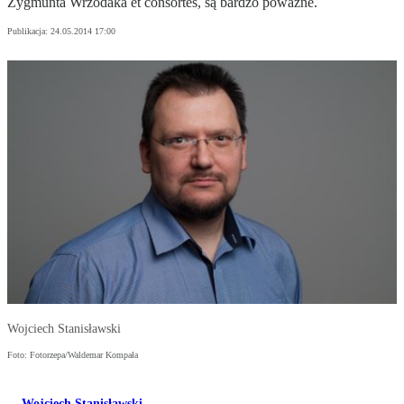
Zygmunta Wrzodaka et consortes, są bardzo poważne.
Publikacja:
24.05.2014 17:00
Wojciech Stanisławski
Foto: Fotorzepa/Waldemar Kompała
Wojciech Stanisławski