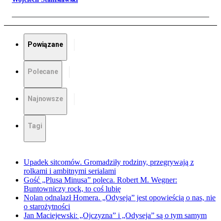
Powiązane
Polecane
Najnowsze
Tagi
Upadek sitcomów. Gromadziły rodziny, przegrywają z
rolkami i ambitnymi serialami
Gość „Plusa Minusa” poleca. Robert M. Wegner:
Buntowniczy rock, to coś lubię
Nolan odnalazł Homera. „Odyseja” jest opowieścią o nas, nie
o starożytności
Jan Maciejewski: „Ojczyzna” i „Odyseja” są o tym samym