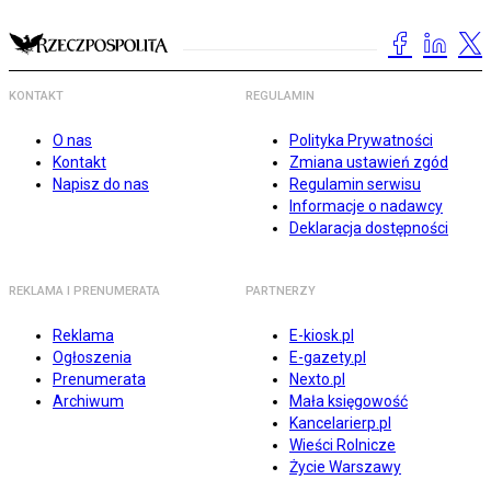
KONTAKT
REGULAMIN
O nas
Polityka Prywatności
Kontakt
Zmiana ustawień zgód
Napisz do nas
Regulamin serwisu
Informacje o nadawcy
Deklaracja dostępności
REKLAMA I PRENUMERATA
PARTNERZY
Reklama
E-kiosk.pl
Ogłoszenia
E-gazety.pl
Prenumerata
Nexto.pl
Archiwum
Mała księgowość
Kancelarierp.pl
Wieści Rolnicze
Życie Warszawy