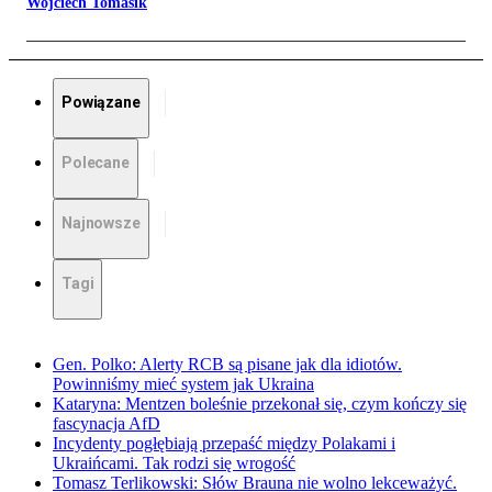
Wojciech Tomasik
Powiązane
Polecane
Najnowsze
Tagi
Gen. Polko: Alerty RCB są pisane jak dla idiotów.
Powinniśmy mieć system jak Ukraina
Kataryna: Mentzen boleśnie przekonał się, czym kończy się
fascynacja AfD
Incydenty pogłębiają przepaść między Polakami i
Ukraińcami. Tak rodzi się wrogość
Tomasz Terlikowski: Słów Brauna nie wolno lekceważyć.