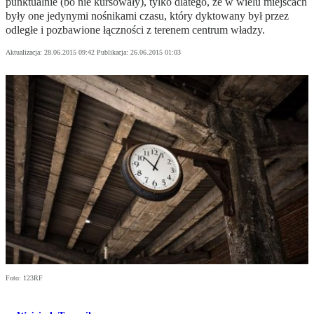
punktualnie (bo nie kursowały), tylko dlatego, że w wielu miejscach
były one jedynymi nośnikami czasu, który dyktowany był przez
odległe i pozbawione łączności z terenem centrum władzy.
Aktualizacja:
28.06.2015 09:42
Publikacja:
26.06.2015 01:03
Foto: 123RF