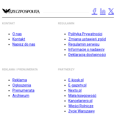
KONTAKT
REGULAMIN
O nas
Polityka Prywatności
Kontakt
Zmiana ustawień zgód
Napisz do nas
Regulamin serwisu
Informacje o nadawcy
Deklaracja dostępności
REKLAMA I PRENUMERATA
PARTNERZY
Reklama
E-kiosk.pl
Ogłoszenia
E-gazety.pl
Prenumerata
Nexto.pl
Archiwum
Mała księgowość
Kancelarierp.pl
Wieści Rolnicze
Życie Warszawy