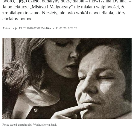
twórcę i jego dzieło, oddałyby duszę diabłu – mówi Anna Dymna. –
Ja po lekturze „Mistrza i Małgorzaty" nie miałam wątpliwości, że
zrobiłabym to samo. Niestety, nie było wokół nawet diabła, który
chciałby pomóc.
Aktualizacja:
13.02.2016 07:07
Publikacja:
11.02.2016 23:26
Foto: dzięki uprzejmości Wydawnictwa Znak