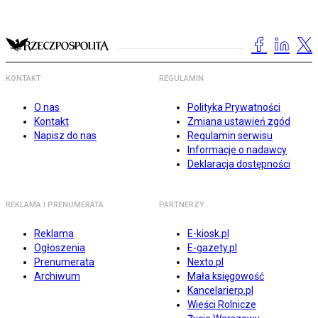
KONTAKT
REGULAMIN
O nas
Polityka Prywatności
Kontakt
Zmiana ustawień zgód
Napisz do nas
Regulamin serwisu
Informacje o nadawcy
Deklaracja dostępności
REKLAMA I PRENUMERATA
PARTNERZY
Reklama
E-kiosk.pl
Ogłoszenia
E-gazety.pl
Prenumerata
Nexto.pl
Archiwum
Mała księgowość
Kancelarierp.pl
Wieści Rolnicze