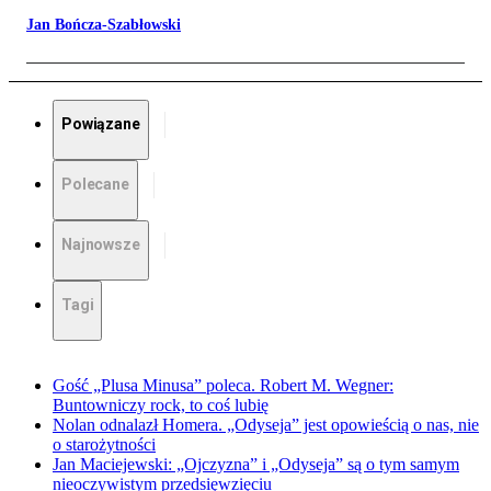
Jan Bończa-Szabłowski
Powiązane
Polecane
Najnowsze
Tagi
Gość „Plusa Minusa” poleca. Robert M. Wegner:
Buntowniczy rock, to coś lubię
Nolan odnalazł Homera. „Odyseja” jest opowieścią o nas, nie
o starożytności
Jan Maciejewski: „Ojczyzna” i „Odyseja” są o tym samym
nieoczywistym przedsięwzięciu