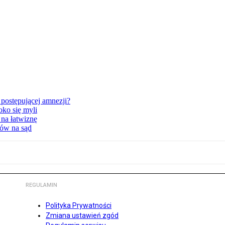
postępującej amnezji?
oko się myli
 na łatwiznę
tów na sąd
REGULAMIN
Polityka Prywatności
Zmiana ustawień zgód