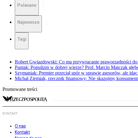
Polecane
Najnowsze
Tagi
Robert Gwiazdowski: Co ma przywracanie praworządności do 
Pantak: Populizm w dobrej wierze? Prof. Marcin Matczak głęb
Szymaniak: Premier przeciął spór w sprawie asesorów, ale idąc
Michał Ziemiak, rzecznik finansowy: Nie skazujmy konsumen
Promowane treści
KONTAKT
O nas
Kontakt