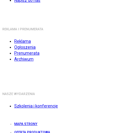
Napisz do nas
REKLAMA I PRENUMERATA
Reklama
Ogłoszenia
Prenumerata
Archiwum
NASZE WYDARZENIA
Szkolenia i konferencje
MAPA STRONY
OFERTA PRODUKTOWA