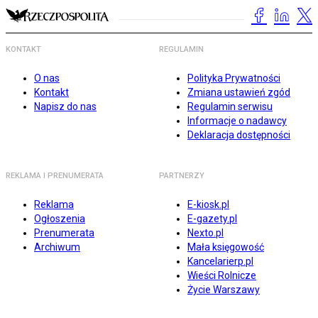
KONTAKT
REGULAMIN
O nas
Polityka Prywatności
Kontakt
Zmiana ustawień zgód
Napisz do nas
Regulamin serwisu
Informacje o nadawcy
Deklaracja dostępności
REKLAMA I PRENUMERATA
PARTNERZY
Reklama
E-kiosk.pl
Ogłoszenia
E-gazety.pl
Prenumerata
Nexto.pl
Archiwum
Mała księgowość
Kancelarierp.pl
Wieści Rolnicze
Życie Warszawy