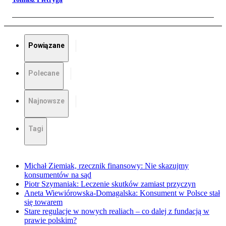
Powiązane
Polecane
Najnowsze
Tagi
Michał Ziemiak, rzecznik finansowy: Nie skazujmy
konsumentów na sąd
Piotr Szymaniak: Leczenie skutków zamiast przyczyn
Aneta Wiewiórowska-Domagalska: Konsument w Polsce stał
się towarem
Stare regulacje w nowych realiach – co dalej z fundacją w
prawie polskim?