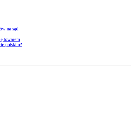
tów na sąd
ię towarem
wie polskim?