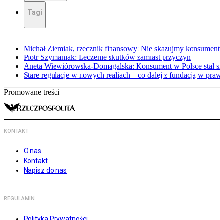
Tagi
Michał Ziemiak, rzecznik finansowy: Nie skazujmy konsumen
Piotr Szymaniak: Leczenie skutków zamiast przyczyn
Aneta Wiewiórowska-Domagalska: Konsument w Polsce stał s
Stare regulacje w nowych realiach – co dalej z fundacją w pra
Promowane treści
KONTAKT
O nas
Kontakt
Napisz do nas
REGULAMIN
Polityka Prywatności