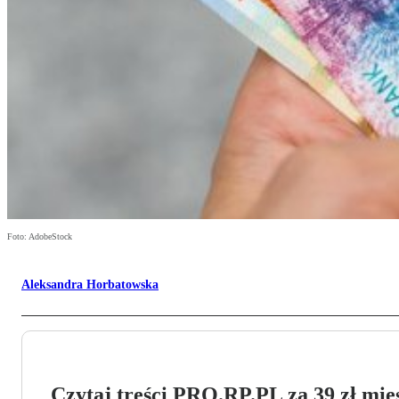
Foto: AdobeStock
Aleksandra Horbatowska
Czytaj treści PRO.RP.PL za 39 zł mies