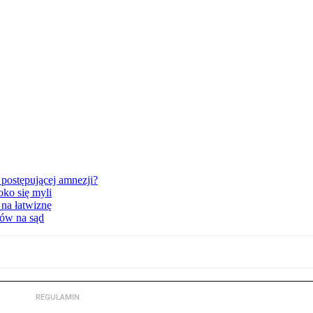
postępującej amnezji?
oko się myli
 na łatwiznę
tów na sąd
REGULAMIN