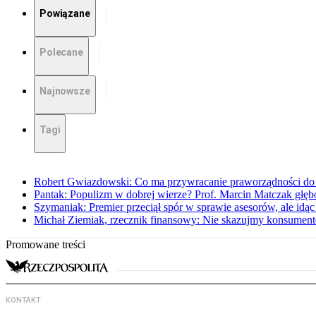
Powiązane
Polecane
Najnowsze
Tagi
Robert Gwiazdowski: Co ma przywracanie praworządności do 
Pantak: Populizm w dobrej wierze? Prof. Marcin Matczak głęb
Szymaniak: Premier przeciął spór w sprawie asesorów, ale idąc
Michał Ziemiak, rzecznik finansowy: Nie skazujmy konsumen
Promowane treści
KONTAKT