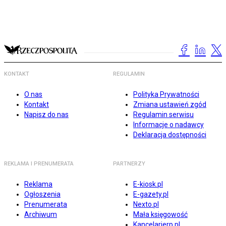
KONTAKT
REGULAMIN
O nas
Polityka Prywatności
Kontakt
Zmiana ustawień zgód
Napisz do nas
Regulamin serwisu
Informacje o nadawcy
Deklaracja dostępności
REKLAMA I PRENUMERATA
PARTNERZY
Reklama
E-kiosk.pl
Ogłoszenia
E-gazety.pl
Prenumerata
Nexto.pl
Archiwum
Mała księgowość
Kancelarierp.pl