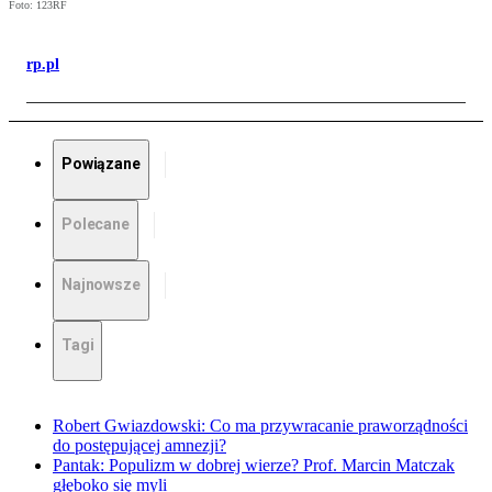
Foto: 123RF
rp.pl
Powiązane
Polecane
Najnowsze
Tagi
Robert Gwiazdowski: Co ma przywracanie praworządności
do postępującej amnezji?
Pantak: Populizm w dobrej wierze? Prof. Marcin Matczak
głęboko się myli