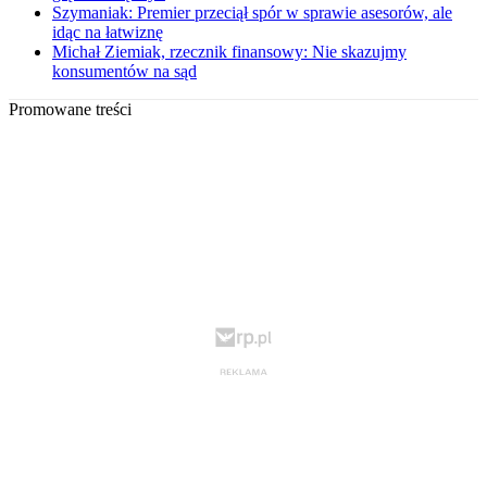
Szymaniak: Premier przeciął spór w sprawie asesorów, ale
idąc na łatwiznę
Michał Ziemiak, rzecznik finansowy: Nie skazujmy
konsumentów na sąd
Promowane treści