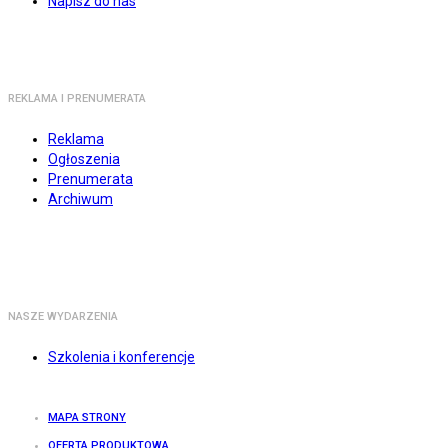
Napisz do nas
REKLAMA I PRENUMERATA
Reklama
Ogłoszenia
Prenumerata
Archiwum
NASZE WYDARZENIA
Szkolenia i konferencje
MAPA STRONY
OFERTA PRODUKTOWA