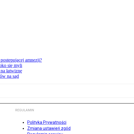
postępującej amnezji?
oko się myli
 na łatwiznę
tów na sąd
REGULAMIN
Polityka Prywatności
Zmiana ustawień zgód