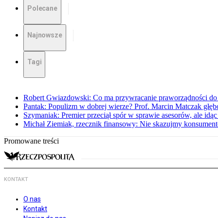
Polecane
Najnowsze
Tagi
Robert Gwiazdowski: Co ma przywracanie praworządności do 
Pantak: Populizm w dobrej wierze? Prof. Marcin Matczak głęb
Szymaniak: Premier przeciął spór w sprawie asesorów, ale idąc
Michał Ziemiak, rzecznik finansowy: Nie skazujmy konsumen
Promowane treści
KONTAKT
O nas
Kontakt