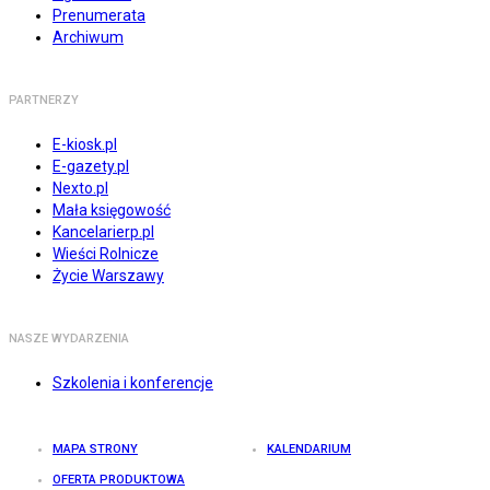
Prenumerata
Archiwum
PARTNERZY
E-kiosk.pl
E-gazety.pl
Nexto.pl
Mała księgowość
Kancelarierp.pl
Wieści Rolnicze
Życie Warszawy
NASZE WYDARZENIA
Szkolenia i konferencje
MAPA STRONY
KALENDARIUM
OFERTA PRODUKTOWA