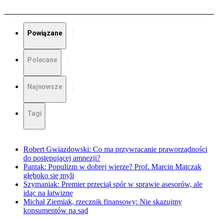
Powiązane
Polecane
Najnowsze
Tagi
Robert Gwiazdowski: Co ma przywracanie praworządności
do postępującej amnezji?
Pantak: Populizm w dobrej wierze? Prof. Marcin Matczak
głęboko się myli
Szymaniak: Premier przeciął spór w sprawie asesorów, ale
idąc na łatwiznę
Michał Ziemiak, rzecznik finansowy: Nie skazujmy
konsumentów na sąd