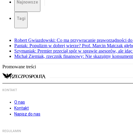
Najnowsze
Tagi
Robert Gwiazdowski: Co ma przywracanie praworządności do 
Pantak: Populizm w dobrej wierze? Prof. Marcin Matczak głęb
Szymaniak: Premier przeciął spór w sprawie asesorów, ale idąc
Michał Ziemiak, rzecznik finansowy: Nie skazujmy konsumen
Promowane treści
KONTAKT
O nas
Kontakt
Napisz do nas
REGULAMIN