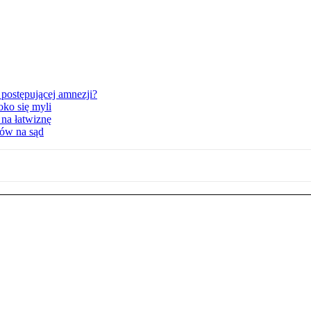
postępującej amnezji?
oko się myli
 na łatwiznę
tów na sąd