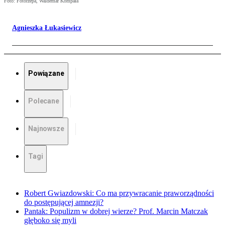
Foto: Fotorzepa, Waldemar Kompała
Agnieszka Łukasiewicz
Powiązane
Polecane
Najnowsze
Tagi
Robert Gwiazdowski: Co ma przywracanie praworządności
do postępującej amnezji?
Pantak: Populizm w dobrej wierze? Prof. Marcin Matczak
głęboko się myli