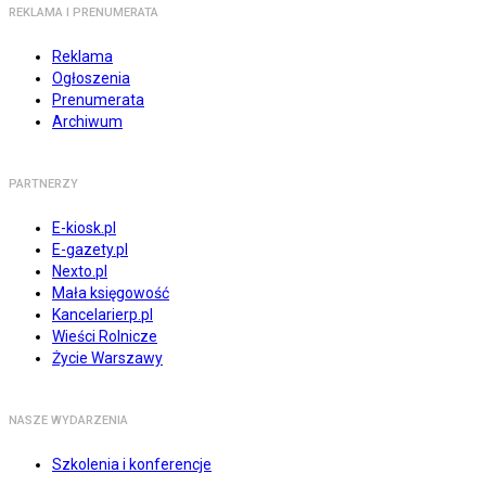
REKLAMA I PRENUMERATA
Reklama
Ogłoszenia
Prenumerata
Archiwum
PARTNERZY
E-kiosk.pl
E-gazety.pl
Nexto.pl
Mała księgowość
Kancelarierp.pl
Wieści Rolnicze
Życie Warszawy
NASZE WYDARZENIA
Szkolenia i konferencje