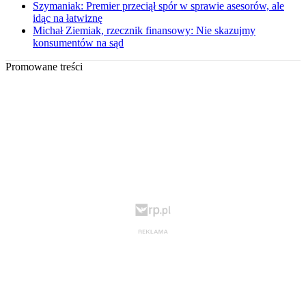
Szymaniak: Premier przeciął spór w sprawie asesorów, ale
idąc na łatwiznę
Michał Ziemiak, rzecznik finansowy: Nie skazujmy
konsumentów na sąd
Promowane treści