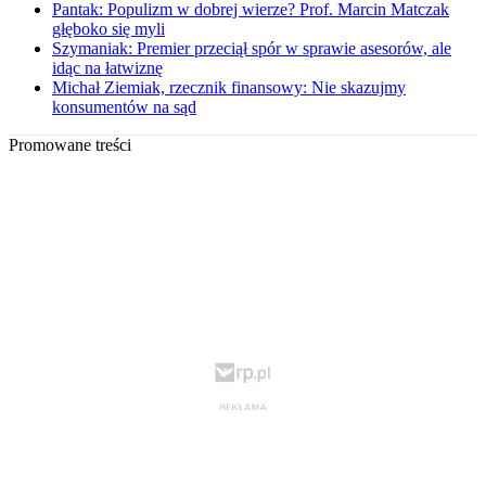
Pantak: Populizm w dobrej wierze? Prof. Marcin Matczak
głęboko się myli
Szymaniak: Premier przeciął spór w sprawie asesorów, ale
idąc na łatwiznę
Michał Ziemiak, rzecznik finansowy: Nie skazujmy
konsumentów na sąd
Promowane treści