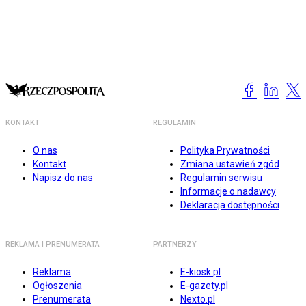
KONTAKT
REGULAMIN
O nas
Polityka Prywatności
Kontakt
Zmiana ustawień zgód
Napisz do nas
Regulamin serwisu
Informacje o nadawcy
Deklaracja dostępności
REKLAMA I PRENUMERATA
PARTNERZY
Reklama
E-kiosk.pl
Ogłoszenia
E-gazety.pl
Prenumerata
Nexto.pl