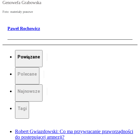
Genowefa Grabowska
Foto: materiały prasowe
Paweł Rochowicz
Powiązane
Polecane
Najnowsze
Tagi
Robert Gwiazdowski: Co ma przywracanie praworządności
do postępującej amnezji?