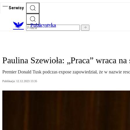
Serwisy
Publicystyka
Paulina Szewioła: „Praca” wraca na
Premier Donald Tusk podczas expose zapowiedział, że w nazwie resortu
Publikacja:
12.12.2023 13:35