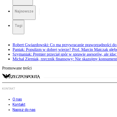
Najnowsze
Tagi
Robert Gwiazdowski: Co ma przywracanie praworządności do 
Pantak: Populizm w dobrej wierze? Prof. Marcin Matczak głęb
Szymaniak: Premier przeciął spór w sprawie asesorów, ale idąc
Michał Ziemiak, rzecznik finansowy: Nie skazujmy konsumen
Promowane treści
KONTAKT
O nas
Kontakt
Napisz do nas