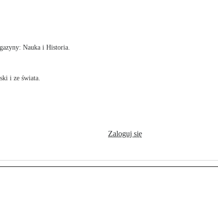
!
azyny: Nauka i Historia.
ki i ze świata.
Zaloguj się