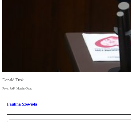
Donald Tusk
Foto: PAP, Marcin Obara
Paulina Szewioła