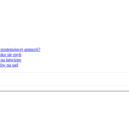
postępującej amnezji?
oko się myli
 na łatwiznę
tów na sąd